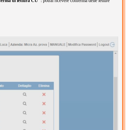
erma di lettura CU"
: potrai ricevere conferma delle letture