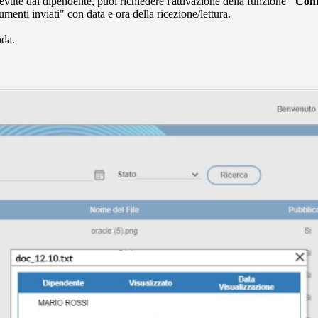
cevute dal dipendente, puoi richiedere l'attivazione della funzione
"Conf
menti inviati" con data e ora della ricezione/lettura.
nda.