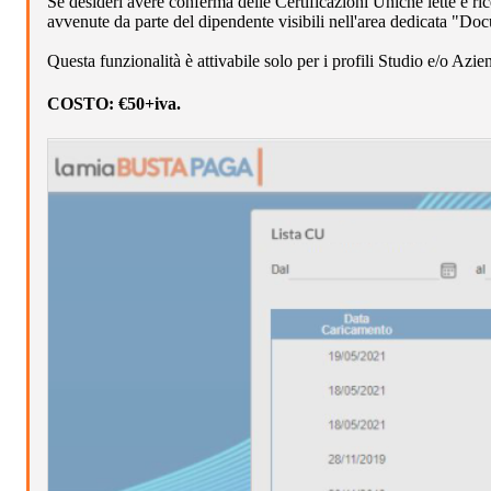
Se desideri avere conferma delle Certificazioni Uniche lette e ri
avvenute da parte del dipendente visibili nell'area dedicata "Docu
Questa funzionalità è attivabile solo per i profili Studio e/o Azie
COSTO:
€50+iva.