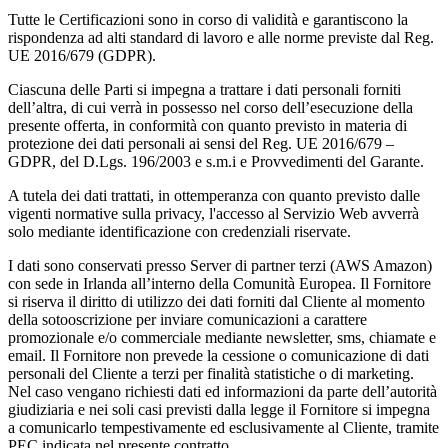
Tutte le Certificazioni sono in corso di validità e garantiscono la
rispondenza ad alti standard di lavoro e alle norme previste dal Reg.
UE 2016/679 (GDPR).
Ciascuna delle Parti si impegna a trattare i dati personali forniti
dell’altra, di cui verrà in possesso nel corso dell’esecuzione della
presente offerta, in conformità con quanto previsto in materia di
protezione dei dati personali ai sensi del Reg. UE 2016/679 –
GDPR, del D.Lgs. 196/2003 e s.m.i e Provvedimenti del Garante.
A tutela dei dati trattati, in ottemperanza con quanto previsto dalle
vigenti normative sulla privacy, l'accesso al Servizio Web avverrà
solo mediante identificazione con credenziali riservate.
I dati sono conservati presso Server di partner terzi (AWS Amazon)
con sede in Irlanda all’interno della Comunità Europea. Il Fornitore
si riserva il diritto di utilizzo dei dati forniti dal Cliente al momento
della sotooscrizione per inviare comunicazioni a carattere
promozionale e/o commerciale mediante newsletter, sms, chiamate e
email. Il Fornitore non prevede la cessione o comunicazione di dati
personali del Cliente a terzi per finalità statistiche o di marketing.
Nel caso vengano richiesti dati ed informazioni da parte dell’autorità
giudiziaria e nei soli casi previsti dalla legge il Fornitore si impegna
a comunicarlo tempestivamente ed esclusivamente al Cliente, tramite
PEC indicata nel presente contratto.