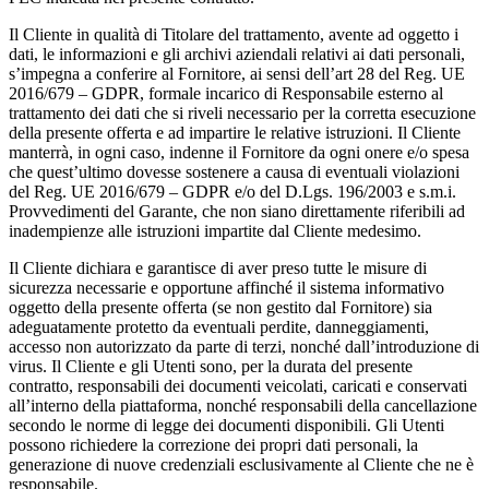
Il Cliente in qualità di Titolare del trattamento, avente ad oggetto i
dati, le informazioni e gli archivi aziendali relativi ai dati personali,
s’impegna a conferire al Fornitore, ai sensi dell’art 28 del Reg. UE
2016/679 – GDPR, formale incarico di Responsabile esterno al
trattamento dei dati che si riveli necessario per la corretta esecuzione
della presente offerta e ad impartire le relative istruzioni. Il Cliente
manterrà, in ogni caso, indenne il Fornitore da ogni onere e/o spesa
che quest’ultimo dovesse sostenere a causa di eventuali violazioni
del Reg. UE 2016/679 – GDPR e/o del D.Lgs. 196/2003 e s.m.i.
Provvedimenti del Garante, che non siano direttamente riferibili ad
inadempienze alle istruzioni impartite dal Cliente medesimo.
Il Cliente dichiara e garantisce di aver preso tutte le misure di
sicurezza necessarie e opportune affinché il sistema informativo
oggetto della presente offerta (se non gestito dal Fornitore) sia
adeguatamente protetto da eventuali perdite, danneggiamenti,
accesso non autorizzato da parte di terzi, nonché dall’introduzione di
virus. Il Cliente e gli Utenti sono, per la durata del presente
contratto, responsabili dei documenti veicolati, caricati e conservati
all’interno della piattaforma, nonché responsabili della cancellazione
secondo le norme di legge dei documenti disponibili. Gli Utenti
possono richiedere la correzione dei propri dati personali, la
generazione di nuove credenziali esclusivamente al Cliente che ne è
responsabile.